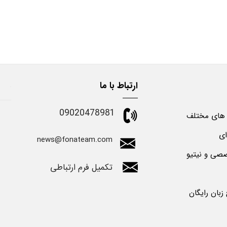
ارتباط با ما
09020478981
 های مختلف
ای
news@fonateam.com
صی و نیتیو
تکمیل فرم ارتباطی
بان رایگان