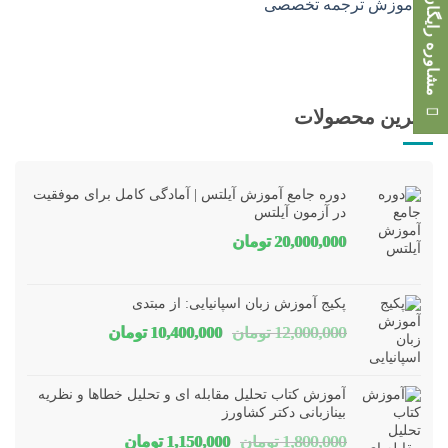
مشاوره رایگان
بهترین محصولات
دوره جامع آموزش آیلتس | آمادگی کامل برای موفقیت
در آزمون آیلتس
20,000,000
تومان
پکیج آموزش زبان اسپانیایی: از مبتدی
قیمت
قیمت
12,000,000
تومان
10,400,000
تومان
اصلی
فعلی
12,000,000 تومان
00,000
آموزش کتاب تحلیل مقابله ای و تحلیل خطاها و نظریه
بود.
است.
بینازبانی دکتر کشاورز
قیمت
قیمت
1,800,000
تومان
1,150,000
تومان