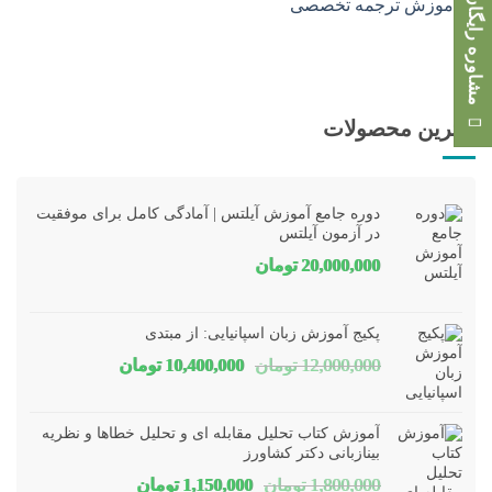
مشاوره رایگان
بهترین محصولات
دوره جامع آموزش آیلتس | آمادگی کامل برای موفقیت
در آزمون آیلتس
20,000,000
تومان
پکیج آموزش زبان اسپانیایی: از مبتدی
قیمت
قیمت
12,000,000
تومان
10,400,000
تومان
اصلی
فعلی
12,000,000 تومان
00,000
آموزش کتاب تحلیل مقابله ای و تحلیل خطاها و نظریه
بود.
است.
بینازبانی دکتر کشاورز
قیمت
قیمت
1,800,000
تومان
1,150,000
تومان