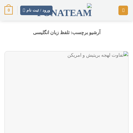
رش
0
ز
ورود / ثبت نام
حتوا
آرشیو برچسب:
تلفظ زبان انگلیسی