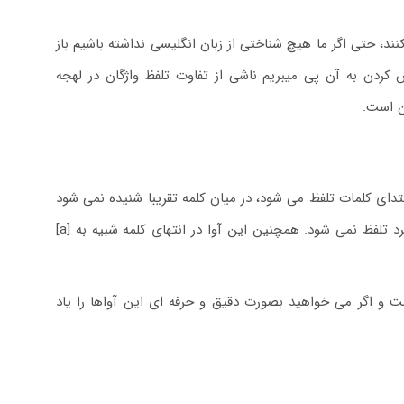
ند، حتی اگر ما هیچ شناختی از زبان انگلیسی نداشته باشیم باز
کردن به آن پی میبریم ناشی از تفاوت تلفظ واژگان در لهجه
ن است.
مه جای کلمه تلفظ می‌شود. ولی در لهجه بریتیش r بیشتر در ابتدای کلمات تلفظ می شود، در میان کلمه تقریبا شنیده نمی شود
(مگر اینکه بین دو حرف صدادار قرار بگیرد). بطور کلی اگر بعد از حرف صدادار قراربگیرد تلفظ نمی شود. همچنین این آوا در انتهای کلمه شبیه به [a]
 کاملا متفاوت است و اگر می خواهید بصورت دقیق و حرفه ای این آواها را یاد