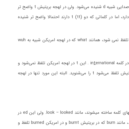
در لهجه امریکن اگر t یا tt بین دو حرف صدادار قراربگیرد تلفظش تغییر می کند و با صدایی شبیه d شنیده می‌شود. ولی در لهجه بریتیش t واضح تر
بیان و شنیده میشود. این تفاوت در تلفظ computer که پیش تر گفتیم هم وجود دارد، اما در کلماتی که دو t (tt) دارند احتمالا واضح تر شنیده
علاوه بر آن در انگلیسی امریکن t در برخی کلمات، خصوصا در آخر کلمات کوتاه اصلا تلفظ نمی شود، همانند what که در لهجه امریکن شبیه به wuh
t
ernational . این t در لهجه امریکن تلفظ نمی‌شود و
تلفظ این کلمه بیشتر به innernational شبیه است. اما وقتی این کلمه با لهجه بریتیش تلفظ می‌شود t را می‌شنوید. البته این مورد تنها در لهجه
حالت گذشته افعال منظم در هر دو لهجه امریکن و بریتیش با اضافه کردن ed به انتهای کلمه ساخته میشوند، مانند look – looked. ولی این ed در
لهجه بریتیش در انتهای کلماتی که به n یا m ختم می شوند، معمولا t تلفظ می گردد، مانند burn که در بریتیش burnt و در امریکن burned تلفظ و