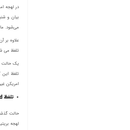
می‌شود. مانند واژه r
تلفظ می شو
یک حالت دیگر تفاوت در تلفظ t د
امریکن غیررسمی
تلفظ
d