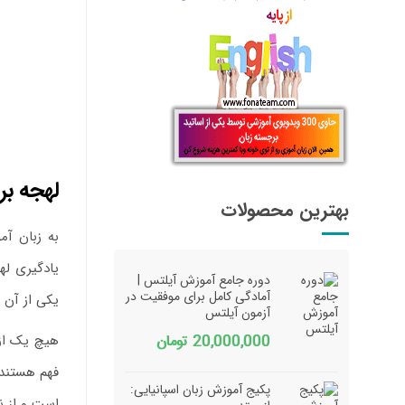
لهجه بر
بهترین محصولات
به زبان آم
یادگیری له
دوره جامع آموزش آیلتس |
آمادگی کامل برای موفقیت در
یکی از آن 
آزمون آیلتس
هیچ یک از 
20,000,000
تومان
فهم هستند.
پکیج آموزش زبان اسپانیایی:
است و از ن