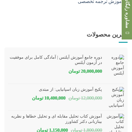
مشاوره رایگان
بهترین محصولات
دوره جامع آموزش آیلتس | آمادگی کامل برای موفقیت
در آزمون آیلتس
20,000,000
تومان
پکیج آموزش زبان اسپانیایی: از مبتدی
قیمت
قیمت
12,000,000
تومان
10,400,000
تومان
اصلی
فعلی
12,000,000 تومان
00,000
آموزش کتاب تحلیل مقابله ای و تحلیل خطاها و نظریه
بود.
است.
بینازبانی دکتر کشاورز
قیمت
قیمت
1,800,000
تومان
1,150,000
تومان