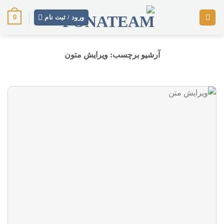
رش
0
ز
ورود / ثبت نام
حتوا
آرشیو برچسب:
ویرایش متون