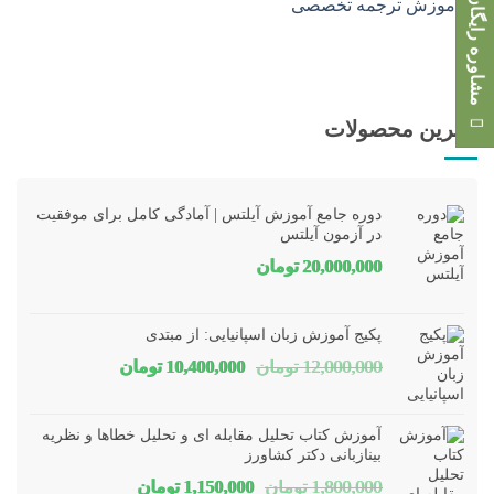
مشاوره رایگان
بهترین محصولات
دوره جامع آموزش آیلتس | آمادگی کامل برای موفقیت
در آزمون آیلتس
20,000,000
تومان
پکیج آموزش زبان اسپانیایی: از مبتدی
قیمت
قیمت
12,000,000
تومان
10,400,000
تومان
اصلی
فعلی
12,000,000 تومان
00,000
آموزش کتاب تحلیل مقابله ای و تحلیل خطاها و نظریه
بود.
است.
بینازبانی دکتر کشاورز
قیمت
قیمت
1,800,000
تومان
1,150,000
تومان