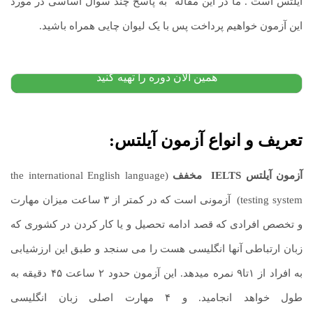
آیلتس است . ما در این مقاله به پاسخ چند سوال اساسی در مورد
دوره گرامر پیشرفته انگلیسی
این آزمون خواهیم پرداخت پس با یک لیوان چایی همراه باشید.
۷,۰۰۰,۰۰۰
تومان
۴,۹۹۰,۰۰۰
تومان
پیشنهاد ویژه
همین الان دوره را تهیه کنید
تعریف و انواع آزمون آیلتس:
آزمون آیلتس
IELTS
مخفف
(the international English language
testing system) آزمونی است که در کمتر از ۳ ساعت میزان مهارت
و تخصص افرادی که قصد ادامه تحصیل و یا کار کردن در کشوری که
زبان ارتباطی آنها انگلیسی هست را می سنجد و طبق این ارزشیابی
به افراد از ۱تا۹ نمره میدهد. این آزمون حدود ۲ ساعت ۴۵ دقیقه به
طول خواهد انجامید. و ۴ مهارت اصلی زبان انگلیسی