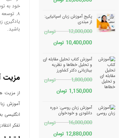
20,000,000
تومان
خود به تو
۸. توسعه مهارت‌های زندگی
پکیج آموزش زبان اسپانیایی:
یادگیری زب
از مبتدی
باشید.
12,000,000
تومان
قیمت
قیمت
10,400,000
تومان
اصلی
فعلی
آموزش کتاب تحلیل مقابله ای
12,000,000 تومان
10,400,000 تومان
و تحلیل خطاها و نظریه
بینازبانی دکتر کشاورز
بود.
است.
مزیت آ
1,800,000
تومان
قیمت
قیمت
1,150,000
تومان
از مزیت ها
اصلی
فعلی
آموزش زبا
آموزش زبان روسی: دوره
1,800,000 تومان
1,150,000 تومان
دانلودی و خودخوان
انگلیسی به
16,000,000
تومان
بود.
است.
تفکر انتقاد
قیمت
قیمت
12,880,000
تومان