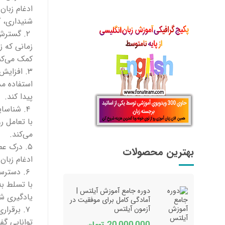
ادغام زبان
شنیداری، گ
۲. گسترش دایره واژگان
زمانی که ز
کمک می‌کن
۳. افزایش اعتماد به نفس
استفاده مد
پیدا کند.
۴. شناسایی الگوهای زبانی
با تعامل ر
می‌کند.
۵. درک عمیق‌تری از فرهنگ
بهترین محصولات
ادغام زبان
۶. دسترسی به منابع غنی
با تسلط به
دوره جامع آموزش آیلتس |
یادگیری ش
آمادگی کامل برای موفقیت در
۷. برقراری ارتباط بهتر
آزمون آیلتس
توانایی گف