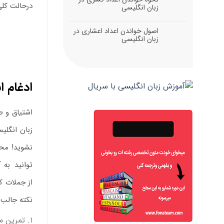
درحالت کلی
زبان انگلیسی
اصول خواندن اعداد اعشاری در
زبان انگلیسی
ادغام ا
اشتیاق و ص
زبان انگلی
نشوید! محد
توانید
.
به آ
از جملات ک
نکته جالب
۱. تمرین مداوم