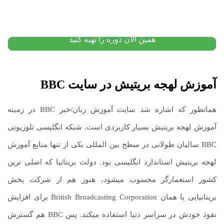
۱۶,۰۰۰,۰۰۰
تومان
۱۲,۸۸۰,۰۰۰
تومان
پیشنهاد ویژه
همین الان دوره را تهیه کنید
آموزش لهجه بریتیش در سایت
BBC
همانطور که اشاره شد سایت آموزش زبان/خبر BBC در زمینه
آموزش لهجه بریتیش بسیار کاربردی است. شبکه انگلیسی تلوزیونی
BBC سالیان طولانی در سطح بین المللی یکی از تنها منابع آموزش
لهجه بریتیش استاندارد انگلیسی بود. دولت بریتانیا که اصلی ترین
کشور استعمارگر محسوب میشود، هنوز هم از شرکت پخش
بریتانیایی یا همان British Broadcasting Corporation برای افزایش
نفوذ خودش در سراسر دنیا استفاده میکند. پس BBC هم گسترش