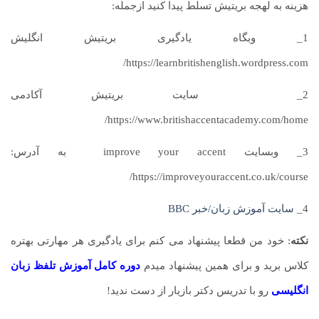
هزینه به لهجه بریتیش تسلط پیدا کنید ازجمله:
1_ وبگاه یادگیری بریتیش انگلیش
https://learnbritishenglish.wordpress.com/
2_ سایت بریتیش آکادمی
https://www.britishaccentacademy.com/home/
3_ وبسایت improve your accent به آدرس:
https://improveyouraccent.co.uk/course/
4_
سایت آموزش زبان/خبر BBC
نکته
: خود من قطعا پیشنهاد می کنم برای یادگیری هر مهارتی بهتره
کلاس برید و برای همین پیشنهاد میدم
دوره کامل آموزش تلفظ زبان
انگلیسی
رو با تدریس دکتر بازیار از دست ندید!
آموزش زبان روسی: دوره دانلودی و خودخوان