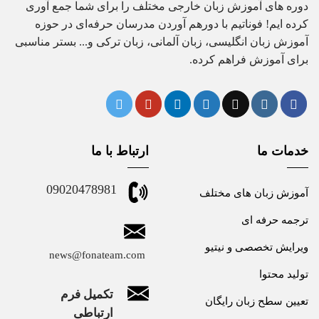
دوره های آموزش زبان خارجی مختلف را برای شما جمع آوری
کرده ایم! فوناتیم با دورهم آوردن مدرسان حرفه‌ای در حوزه
آموزش زبان انگلیسی، زبان آلمانی، زبان ترکی و... بستر مناسبی
برای آموزش فراهم کرده.
خدمات ما
ارتباط با ما
09020478981
آموزش زبان های مختلف
ترجمه حرفه ای
ویرایش تخصصی و نیتیو
news@fonateam.com
تولید محتوا
تکمیل فرم
تعیین سطح زبان رایگان
ارتباطی