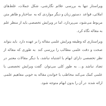
ویراستار تنها به بررسی علائم نگارشی، شکل جملات، غلط‌های
املائی، قواعد
.
دستور زبان و دیگر مواردی که به
.
ساختار و ظاهر متن
مربوط می‌شود، می‌پردازد. اما در ویرایش تخصصی باید از منظر علم
به مقاله نگاه کرد.
ویراستاری که وظیفه ویرایش علمی مقاله را بر عهده دارد
.
باید بتواند
صحت و دقت علمی مطالب را بررسی کند
.
به طوری که مقاله از
نظر تخصصی دارای ابهام یا اشتباه نباشد، با دیگر مقالات معتبر در
تضاد نباشد و… به طور کلی می‌توان
.
گفت ویرایش تخصصی یا
علمی کمک می‌کند مخاطب با خواندن مقاله به خوبی مفاهیم علمی
دوره جامع آموزش آیلتس | آمادگی کامل برای موفقیت در
ارائه شده
.
در آن را بدون ابهام متوجه شود.
آزمون آیلتس
۲۰,۰۰۰,۰۰۰
تومان
۲۰,۰۰۰,۰۰۰
تومان
پیشنهاد ویژه