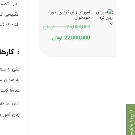
وقتی تصمیم
اصلی
فعلی
آموزش زبان کره ای: دوره
16,000,000 تومان
12,880,000 تومان
خودخوان
باشد که تم
25,000,000
تومان
بود.
است.
قیمت
قیمت
22,000,000
تومان
اصلی
فعلی
کارها
25,000,000 تومان
22,000,000 تومان
بود.
است.
یکی از پیش
به عنوان مث
تماشا کنید
شاید به دا
اوره رایگان
زبان آموز متوسط هستید ب