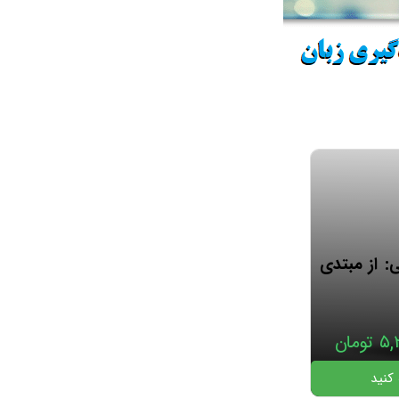
: از مبتدی
۵,
تومان
 کنید