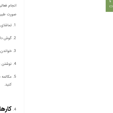
انجام فعال
صورت طبیعی‌
تماشای ف
گوش داد
خواندن ک
نوشتن یا
مکالمه ب
کنید.
کارها