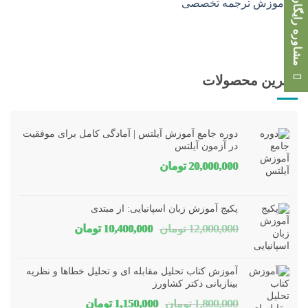
مشاوره رایگان
بهترین محصولات
دوره جامع آموزش آیلتس | آمادگی کامل برای موفقیت
در آزمون آیلتس
20,000,000
تومان
پکیج آموزش زبان اسپانیایی: از مبتدی
قیمت
قیمت
12,000,000
تومان
10,400,000
تومان
اصلی
فعلی
12,000,000 تومان
00,000
آموزش کتاب تحلیل مقابله ای و تحلیل خطاها و نظریه
بود.
است.
بینازبانی دکتر کشاورز
قیمت
قیمت
1,800,000
تومان
1,150,000
تومان