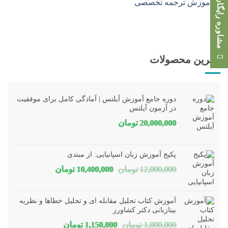
مشاوره رایگان
بهترین محصولات
دوره جامع آموزش آیلتس | آمادگی کامل برای موفقیت
در آزمون آیلتس
20,000,000
تومان
پکیج آموزش زبان اسپانیایی: از مبتدی
قیمت
قیمت
12,000,000
تومان
10,400,000
تومان
اصلی
فعلی
12,000,000 تومان
00,000
آموزش کتاب تحلیل مقابله ای و تحلیل خطاها و نظریه
بود.
است.
بینازبانی دکتر کشاورز
قیمت
قیمت
1,800,000
تومان
1,150,000
تومان