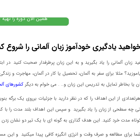
۶,۵۰۰,۰۰۰
تومان
,۹۰۰,۰۰۰
پیشنهاد ویژه
همین الان دوره را تهیه ک
واهید یادگیری خودآموز زبان آلمانی را شروع کن
ید زبان آلمانی را یاد بگیرید و به این زبان پرطرفدار صحبت کنید
.
در ابت
یاموزید؟ مثلا برای سفر به آلمان، تحصیل یا کار در آلمان، مهاجرت و زندگی 
ان یا بخاطر تمایل به تدریس این زبان و… . می خوام به دیگر
کشورهای آلما
رتعدادی از این اهداف را که در نظر دارید با جزئیات برروی یک برگه بنو
ی چه سطحی از زبان را یاد بگیرید
.
و سپس این اهداف بلند مدت را با کمک
وتاه مدت خرد کنید. این هدف گذاری به گونه ای با یک تیر دو نشان زدن
شما برای مطالعه و صرف وقت و انرژی انگیزه کافی پیدا میکنید
.
و این مسیر