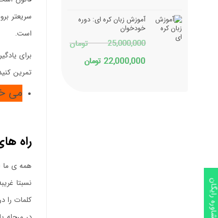
اصلی
فعلی
سریعتر برو
آموزش زبان کره ای: دوره
16,000,000 تومان
12,880,000 تومان
خودخوان
است.
25,000,000
تومان
بود.
است.
برای یادگی
قیمت
قیمت
22,000,000
تومان
تمرین کنید
اصلی
فعلی
می خ
25,000,000 تومان
22,000,000 تومان
بود.
است.
راه های
همه ی ما از
نسبتا غریب
اوره رایگان
کلمات را در
در مرحله ی