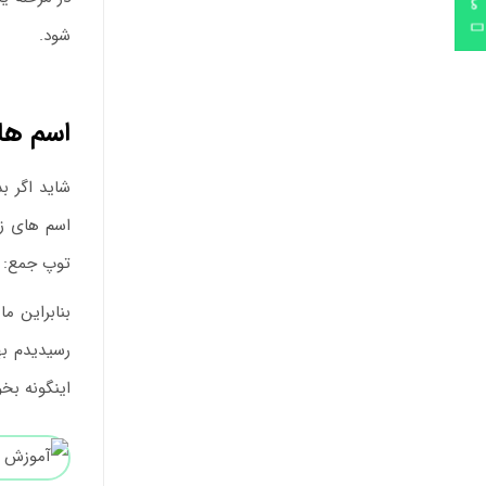
شود.
اسم ها 
شاید اگر ب
توپ جمع: die Bälle؛ این دو مولفه چسبیده به هر اسم اجزاء جدانشدنی یک اسم هستن
بنابراین ما
رسیدیدم بهتر است سه زمان /Perfekt
اینگونه بخوانیم: hört, hörte, hat gehört این