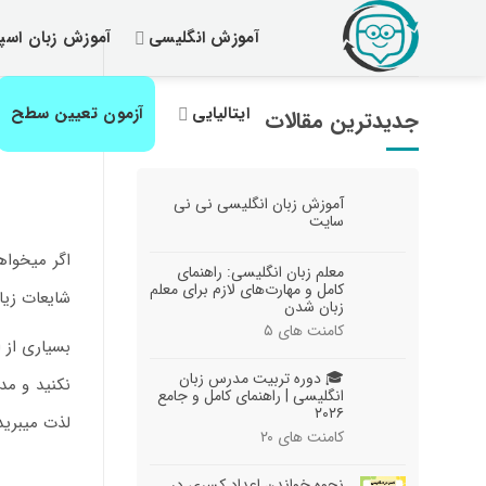
رش
آموزش انگلیسی
آموزش زبان اسپا
ز
حتوا
ایتالیایی
آزمون تعیین سطح
جدیدترین مقالات
آموزش زبان انگلیسی نی نی
سایت
معلم زبان انگلیسی: راهنمای
کامل و مهارت‌های لازم برای معلم
شایعات زیا
زبان شدن
کامنت های
۵
بسیاری از 
🎓 دوره تربیت مدرس زبان
نکنید و مد
انگلیسی | راهنمای کامل و جامع
۲۰۲۶
لذت میبرید
کامنت های
۲۰
نحوه خواندن اعداد کسری در