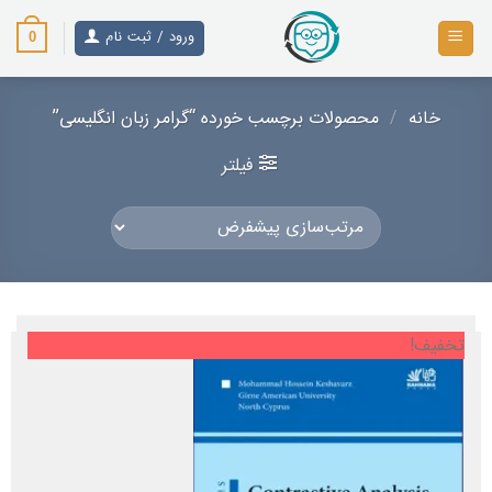
رش
ز
ورود / ثبت نام
0
حتوا
خانه
/
محصولات برچسب خورده “گرامر زبان انگلیسی”
فیلتر
تخفیف!